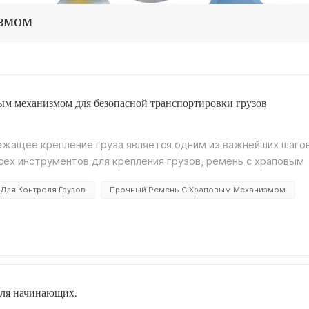
змом
ым механизмом для безопасной транспортировки грузов
ежащее крепление груза является одним из важнейших шаго
сех инструментов для крепления грузов, ремень с храповым
ется благодаря высокой прочности на разрыв, простоте в
Для Контроля Грузов
Прочный Ремень С Храповым Механизмом
 производитель, NANJING DLT SLING CO.,LTD Компания
венных крепежных ремней с храповым механизмом,
пасности, что помогает клиентам обеспечить более
такое стяжной ремень с храповым механизмом?A стяжной
ройство, используемое для фиксации груза во время
полиэстерная лентаМеханизм с храповой застежкойКонцевые
мощью храпового механизма пользователи могут затянуть
для начинающих.