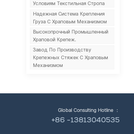
Условиям Текстильная Стропа
 ​​
Надежная Система Крепления
,
тью
Груза С Храповым Механизмом
 CE
Высокопрочный Промышленный
Храповой Крепеж.
Завод По Производству
Крепежных Стяжек С Храповым
ная
Механизмом
ая
ие
Global Consulting Hotline ：
ю
+86 -13813040535
ия