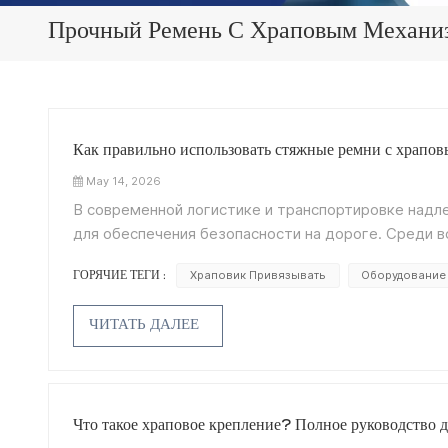
Прочный Ремень С Храповым Механи
Как правильно использовать стяжные ремни с храпов
May 14, 2026
В современной логистике и транспортировке надл
для обеспечения безопасности на дороге. Среди в
механизмом для крепления груза Широко использу
Храповик Привязывать
Оборудование 
ГОРЯЧИЕ ТЕГИ :
эксплуатации и надежности.Как профессиональный
специализируется на производстве высококачест
ЧИТАТЬ ДАЛЕЕ
соответствующих международным стандартам безо
безопасный и эффективный контроль грузов.Что 
ремень с храповым механизмом Это крепежное уст
транспортировки. Оно состоит из:Высокопрочная 
фитинги, такие как крюки или плоские крюки.С по
Что такое храповое крепление? Полное руководство 