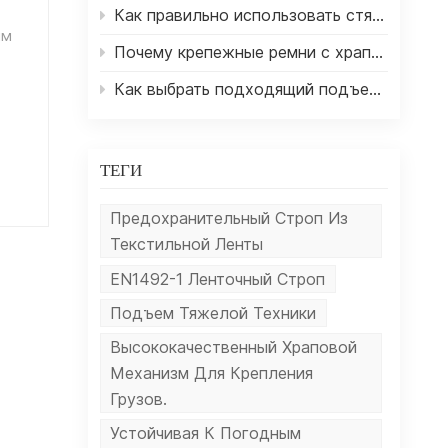
Как правильно использовать стяжные ремни с храповым механизмом для безопасной транспортировки грузов
е
ым
ет
Почему крепежные ремни с храповым механизмом необходимы для перевозки грузов?
Как выбрать подходящий подъемный строп для тяжелых работ
вой
ТЕГИ
кой
ли
й
Предохранительный Строп Из
и
Текстильной Ленты
ля
Это
EN1492-1 Ленточный Строп
ы
Подъем Тяжелой Техники
ма
Высококачественный Храповой
у
ы
во
Механизм Для Крепления
Грузов.
Устойчивая К Погодным