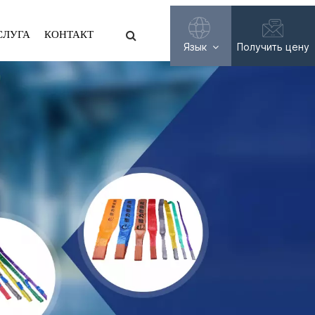
СЛУГА
КОНТАКТ
Язык
Получить цену
English
Français
Русский
Español
عربي