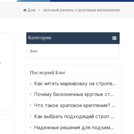
Дом
прочный ремень с храповым механизмом
Категории
Блог
в
Последний Блог
Как читать маркировку на стропе: практическое руководство по безопасному подъему тяжестей.
Почему бесконечные круглые стропы — лучший выбор для подъемных работ?
Что такое храповое крепление? Полное руководство для начинающих.
Как выбрать подходящий строп для подъема тяжелых грузов
Надежные решения для подъема и крепления грузов на мировом рынке.