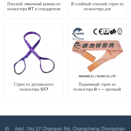
Плоский лямочный ремень из
2-слойный плоский строп из
полиэстера 8T в стандартном
полиэстера для
исполнении
промышленного подъема
Строп из дуплексного
Подъемный строп из
полиэстера SF7
полиэстера 6 т — прочный
лямочный строп
грузоподъемностью 6 тонн
Add : No.37 Changxin Rd, Changcheng Zhongshan