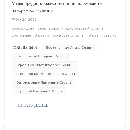
Меры предосторожности при использовании
одноразового слинга
Oct 24, 2023
Коэффициент безопасности одноразовой стропы
составляет 6 раз, а прочность стропы - 6 раз. Поэтому
используется высокопрочный, более тонкий строп, но
Бесконечные Лямки Слинги
ГОРЯЧИЕ ТЕГИ :
противоизносные характеристики не учитываются. В
принципе, одноразовый строп используется для
Бесконечный Подъем Строп
подъема готового изделия. Его не нужно повторно
Стропы Из Синтетической Тесьмы
использовать при вспомогательном использовании
Цветовой Код Бесконечных Строп
продукта, и многие клиенты просто используют его для
Одноразовые Лямочные Стропы
подъема полуфабрикатов до тех пор, пока готовая
продукция не будет произведена, доставлена
Грузовой Лямочный Строп
конечному потребителю и возвращена для повторного
использования. Это имеет большой риск для
ЧИТАТЬ ДАЛЕЕ
безопасности.