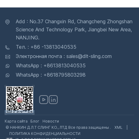
Add : No.37 Changxin Rd, Changcheng Zhongshan
Science And Technology Park, Jiangbei New Area,
NANJING.
Тел. : +86 -13813040535
Электронная почта : sales@dlt-sling.com
WhatsApp : +8613813040535
WhatsApp : +8618795803298
Карта сайта
Блог
Новости
© НАНКИН Д.Л.Т СЛИНГ КО., ЛТД Все права защищены .
XML
|
ПОЛИТИКА КОНФИДЕНЦИАЛЬНОСТИ