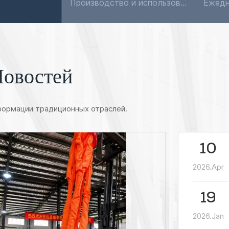
Плоский слинг изготавливается из высококачественного синтетического волокна в качестве сырья с использованием ткацкой технологии и оборудования и сшивается различными методами сшивания. Как мы все зна...
Новостей
ормации традиционных отраслей.
10
2026.Apr
19
2026.Jan