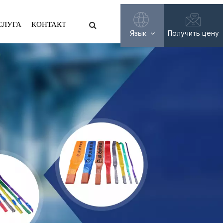
СЛУГА
КОНТАКТ
Язык
Получить цену
English
Français
Русский
Español
عربي