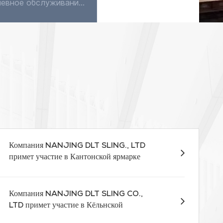
Ежедневное обслуживание плоского стропа очень простое. За исключением случаев использования моющего средства для очистки в воде, он не требует никакого обслуживания. Стропа обладает хорошей коррозионн...
Подъемный строп с лямкой является важным инструментом при погрузочно-разгрузочных работах, позволяющим эффективно и безопасно поднимать тяжелые предметы. Однако очень важно правильно использовать это...
Компания NANJING DLT SLING., LTD
примет участие в Кантонской ярмарке
2026 года – стенд 13.1D17.
Компания NANJING DLT SLING CO.,
LTD примет участие в Кёльнской
торговой выставке в марте.