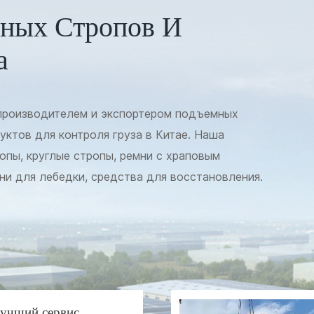
ных Стропов И
а
 производителем и экспортером подъемных
уктов для контроля груза в Китае. Наша
опы, круглые стропы, ремни с храповым
ни для лебедки, средства для восстановления.
лямки по стандарту ISO4878, EN1492-1, ASME
878, EN1492-2, ASME B30.9, AS4497, а также
м механизмом по стандарту EN12195, WSTDA,
ремень лебедки, буксирный ремень,
одим восстановительные ремни, в которые
щита ствола дерева специально для рынка