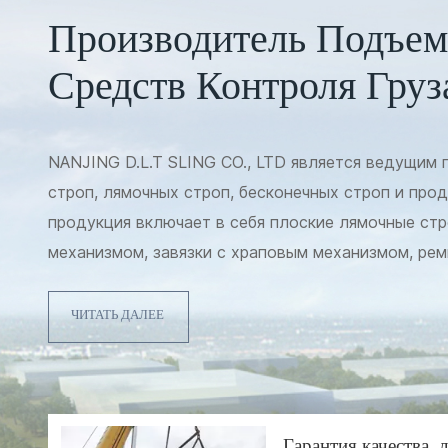
Производитель Подъем
Средств Контроля Груз
NANJING D.L.T SLING CO., LTD является ведущим
строп, лямочных строп, бесконечных строп и прод
продукция включает в себя плоские лямочные стр
механизмом, завязки с храповым механизмом, рем
ремни, слэклайн и т. д. в Китае. Мы производим 
B30.9, AS1353, круглые стропы по стандарту ISO4
ЧИТАТЬ ДАЛЕЕ
ремень с храповым механизмом/стяжку с храповы
AS/. NZS 4380.2001. Между тем, также доступны 
провисающий трос и т. д. Кроме того, мы произв
входят ремни для рывка, удлинитель лебедки, за