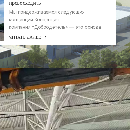
превосходить
Мы придерживаемся следующих
концепций:Концепция
компании:«Добродетель» — это основа
нашей карьеры, честность с
ЧИТАТЬ ДАЛЕЕ
клиентами.Концепция управления:«Сила» -
это сущность качества, будьте более
профессиональными и
точными.Инновационная
концепция:«Особенность» - это философия
бизнеса, достижение устойчивого
развития. «Высококачественная продукция
служит клиентам, непрерывные инновации и
устойчивое развитие»наша политика
качества. У нас будет более высокое
стремление от более высокой отправной
точки, мы станем брендомпредприятие в