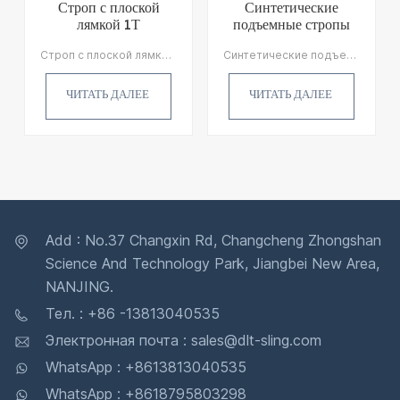
Строп с плоской
Синтетические
лямкой 1Т
подъемные стропы
2T Eye-Eye
Строп с плоской лямкой 1Т Это один из основных типов строп, используемых в качестве оборудования для подъемных устройств, он изготовлен из 100% полиэстера с усиленными проушинами. Допустимая нагрузка стропа составляет 1000 кг, а максимальная разрывная нагрузка в 7 раз превышает максимальную допустимую нагрузку.
Синтетические подъемные стропы 2T Eye-Eye Изготовлен из высокопрочной ленты из 100% полиэстера с усиленными петлями для проушин на обоих концах. Он может быть изготовлен из одного или четырех слоев, которые мы обычно называем стропами Simplex, стропами Duplex, стропами Triplex и Quadraplex.
ЧИТАТЬ ДАЛЕЕ
ЧИТАТЬ ДАЛЕЕ
Add : No.37 Changxin Rd, Changcheng Zhongshan
Science And Technology Park, Jiangbei New Area,
NANJING.
Тел. : +86 -13813040535
Электронная почта : sales@dlt-sling.com
WhatsApp : +8613813040535
WhatsApp : +8618795803298