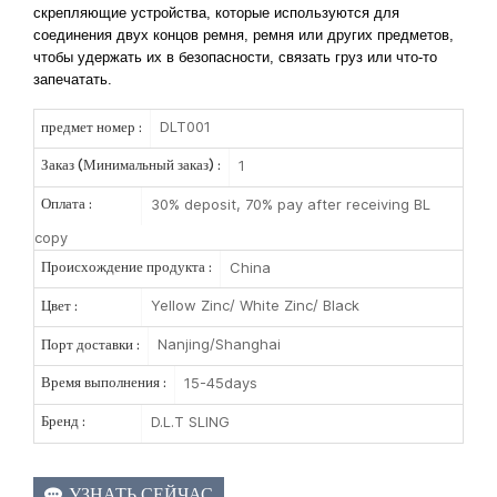
скрепляющие устройства, которые используются для
соединения двух концов ремня, ремня или других предметов,
чтобы удержать их в безопасности, связать груз или что-то
запечатать.
DLT001
предмет номер :
1
Заказ (Минимальный заказ) :
30% deposit, 70% pay after receiving BL
Оплата :
copy
China
Происхождение продукта :
Yellow Zinc/ White Zinc/ Black
Цвет :
Nanjing/Shanghai
Порт доставки :
15-45days
Время выполнения :
D.L.T SLING
Бренд :
УЗНАТЬ СЕЙЧАС