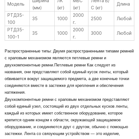
Ширина
ЛК
МБС
Лента Б/
Модель
Длина
(мм)
(кг)
(кг)
С (кг)
РТД35-
2000
35
1000
2500
Любой
100
г.
РТД35-
2000
35
1000
3000
Любой
100-1
г.
Распространенные типы:
Двумя распространенными типами ремней
с храповым механизмом являются петлевые ремни и
двухкомпонентные ремни.
Петлевые ремни
Как следует из
названия, они представляют собой единый кусок ленты, который
обвивается вокруг защищаемого предмета, а две конечные точки
соединяются вместе в застежке для крепления и обеспечения
натяжения.
Двухкомпонентные ремни с храповым механизмом
представляют
собой единый узел, состоящий из двух отдельных кусков ленты,
каждый из которых имеет собственное оборудование, которое
крепится одним концом к области, окружающей защищаемое
оборудование, и соединяются друг с другом, обычно с помощью
застежки. Лента со связующим устройством — это изделие,