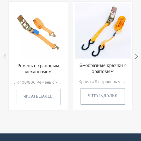
S-образные крючки с
Ремень с храповым
храповым
механизмом
механизмом,
LC400/800
Крючки S с храповым механизмом Брезентовые стяжки (также называемые крепежными ремнями, лямками со связующим устройством или стяжными ремнями) — это крепежные детали, используемые для удержания груза или оборудования во время транспортировки.
ЛК400/800 Ремень с храповым механизмом — это недорогое эффективное крепление многоразового использования для крепления или фиксации грузов во время транспортировки.
брезентовые
крепления
ЧИТАТЬ ДАЛЕЕ
ЧИТАТЬ ДАЛЕЕ